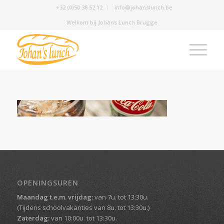
+32 (0)50 38 52 12
info@johanslunch.be
Welkom bij Johans Lunch Brugge
OPENINGSUREN
Maandag t.e.m. vrijdag:
van 7u. tot 13:30u.
(Tijdens schoolvakanties van 8u. tot 13:30u.)
Zaterdag:
van 10:00u. tot 13:30u.