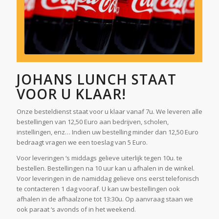
JOHANS LUNCH STAAT
VOOR U KLAAR!
Onze besteldienst staat voor u klaar vanaf 7u. We leveren alle
bestellingen van 12,50 Euro aan bedrijven, scholen,
instellingen, enz… Indien uw bestelling minder dan 12,50 Euro
bedraagt vragen we een toeslag van 5 Euro.
Voor leveringen ‘s middags gelieve uiterlijk tegen 10u. te
bestellen. Bestellingen na 10 uur kan u afhalen in de winkel.
Voor leveringen in de namiddag gelieve ons eerst telefonisch
te contacteren 1 dag vooraf. U kan uw bestellingen ook
afhalen in de afhaalzone tot 13:30u. Op aanvraag staan we
ook paraat ‘s avonds of in het weekend.