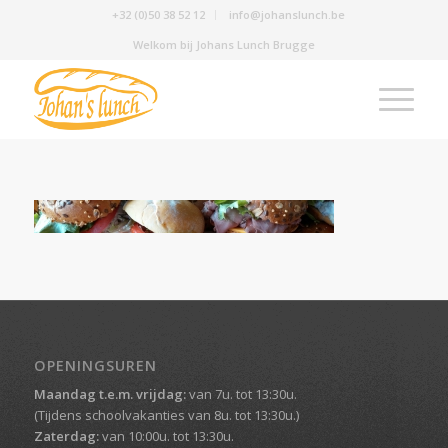
+32 (0)50 38 52 12
info@johanslunch.be
Welkom bij Johans Lunch Brugge
OPENINGSUREN
Maandag t.e.m. vrijdag:
van 7u. tot 13:30u.
(Tijdens schoolvakanties van 8u. tot 13:30u.)
Zaterdag:
van 10:00u. tot 13:30u.