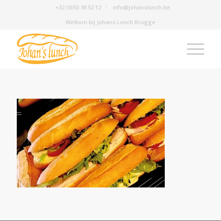
+32 (0)50 38 52 12
info@johanslunch.be
Welkom bij Johans Lunch Brugge