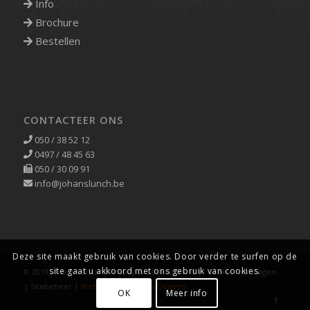
Info
Brochure
Bestellen
CONTACTEER ONS
050 / 38 52 12
0497 / 48 45 63
050 / 30 09 91
info@johanslunch.be
Deze site maakt gebruik van cookies. Door verder te surfen op de
site gaat u akkoord met ons gebruik van cookies.
© 2019 Johans Lunch |
Privacy & Cookiebeleid
|
Cookieinstellingen
|
Sitebeheer
|
Webdesign Creative Designs
OK
Meer info