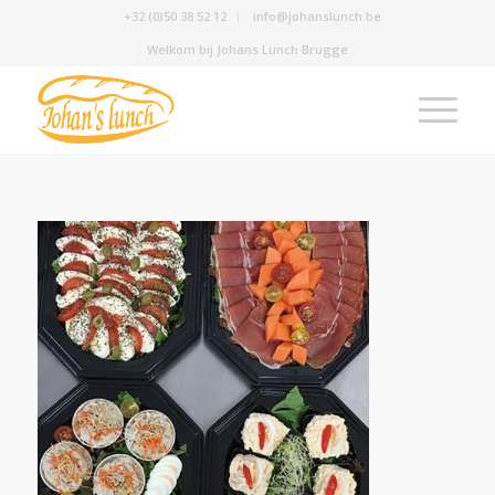
+32 (0)50 38 52 12
info@johanslunch.be
Welkom bij Johans Lunch Brugge