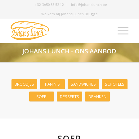
+32 (0)50 38 52 12
info@johanslunch.be
Welkom bij Johans Lunch Brugge
JOHANS LUNCH - ONS AANBOD
BROODJES
PANINIS
SANDWICHES
SCHOTELS
SOEP
DESSERTS
DRANKEN
SOEP