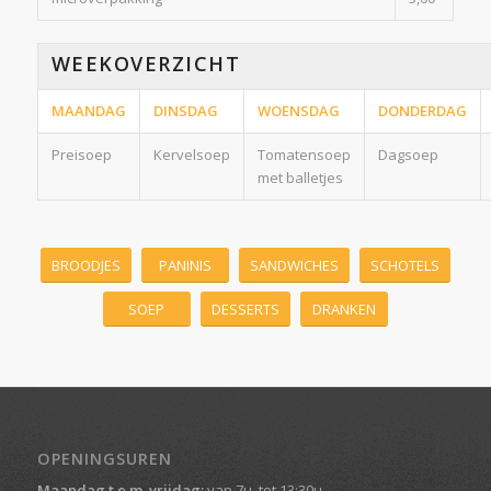
WEEKOVERZICHT
MAANDAG
DINSDAG
WOENSDAG
DONDERDAG
Preisoep
Kervelsoep
Tomatensoep
Dagsoep
met balletjes
BROODJES
PANINIS
SANDWICHES
SCHOTELS
SOEP
DESSERTS
DRANKEN
OPENINGSUREN
Maandag t.e.m. vrijdag:
van 7u. tot 13:30u.